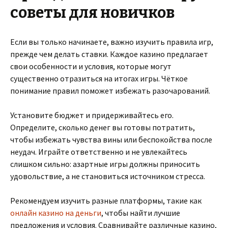
советы для новичков
Если вы только начинаете, важно изучить правила игр,
прежде чем делать ставки. Каждое казино предлагает
свои особенности и условия, которые могут
существенно отразиться на итогах игры. Чёткое
понимание правил поможет избежать разочарований.
Установите бюджет и придерживайтесь его.
Определите, сколько денег вы готовы потратить,
чтобы избежать чувства вины или беспокойства после
неудач. Играйте ответственно и не увлекайтесь
слишком сильно: азартные игры должны приносить
удовольствие, а не становиться источником стресса.
Рекомендуем изучить разные платформы, такие как
онлайн казино на деньги
, чтобы найти лучшие
предложения и условия. Сравнивайте различные казино,