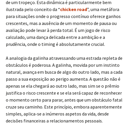
de um tropeço. Esta dinâmica é particularmente bem
ilustrada pelo conceito da “
chicken road
”, uma metáfora
para situações onde o progresso contínuo oferece ganhos
crescentes, mas a ausência de um momento de pausa ou
avaliação pode levar à perda total. É um jogo de risco
calculado, uma dança delicada entre a ambição e a
prudência, onde o timing é absolutamente crucial.
A analogia da galinha atravessando uma estrada repleta de
obstáculos é poderosa. A galinha, movida por um instinto
natural, avança em busca de algo do outro lado, mas a cada
passo a sua exposição ao perigo aumenta. A questão não é
apenas se ela chegará ao outro lado, mas sim se o prêmio
justifica o risco crescente e se ela será capaz de reconhecer
o momento certo para parar, antes que um obstáculo fatal
cruze seu caminho. Este princípio, embora aparentemente
simples, aplica-se a inúmeros aspetos da vida, desde
decisões financeiras a relacionamentos pessoais.