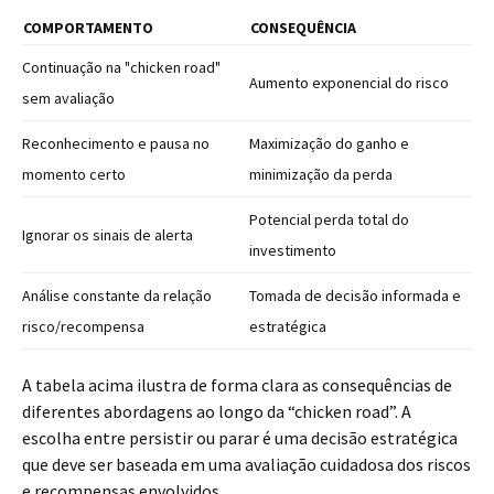
COMPORTAMENTO
CONSEQUÊNCIA
Continuação na "chicken road"
Aumento exponencial do risco
sem avaliação
Reconhecimento e pausa no
Maximização do ganho e
momento certo
minimização da perda
Potencial perda total do
Ignorar os sinais de alerta
investimento
Análise constante da relação
Tomada de decisão informada e
risco/recompensa
estratégica
A tabela acima ilustra de forma clara as consequências de
diferentes abordagens ao longo da “chicken road”. A
escolha entre persistir ou parar é uma decisão estratégica
que deve ser baseada em uma avaliação cuidadosa dos riscos
e recompensas envolvidos.