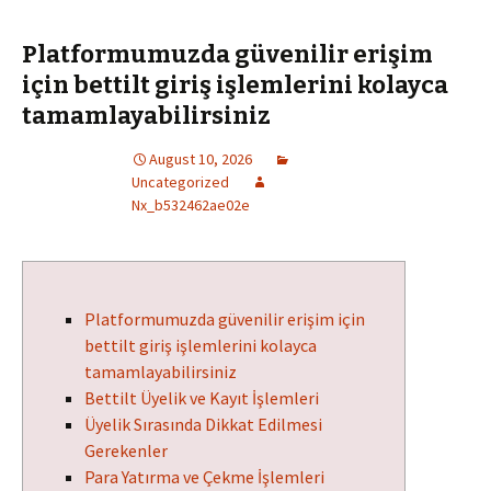
Platformumuzda güvenilir erişim
için bettilt giriş işlemlerini kolayca
tamamlayabilirsiniz
August 10, 2026
Uncategorized
Nx_b532462ae02e
Platformumuzda güvenilir erişim için
bettilt giriş işlemlerini kolayca
tamamlayabilirsiniz
Bettilt Üyelik ve Kayıt İşlemleri
Üyelik Sırasında Dikkat Edilmesi
Gerekenler
Para Yatırma ve Çekme İşlemleri