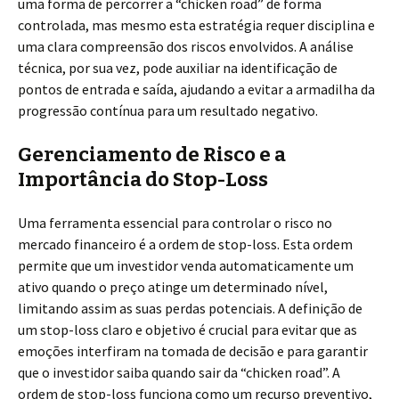
uma forma de percorrer a “chicken road” de forma
controlada, mas mesmo esta estratégia requer disciplina e
uma clara compreensão dos riscos envolvidos. A análise
técnica, por sua vez, pode auxiliar na identificação de
pontos de entrada e saída, ajudando a evitar a armadilha da
progressão contínua para um resultado negativo.
Gerenciamento de Risco e a
Importância do Stop-Loss
Uma ferramenta essencial para controlar o risco no
mercado financeiro é a ordem de stop-loss. Esta ordem
permite que um investidor venda automaticamente um
ativo quando o preço atinge um determinado nível,
limitando assim as suas perdas potenciais. A definição de
um stop-loss claro e objetivo é crucial para evitar que as
emoções interfiram na tomada de decisão e para garantir
que o investidor saiba quando sair da “chicken road”. A
ordem de stop-loss funciona como um recurso preventivo,