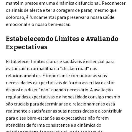
mantém presos em uma dinâmica disfuncional. Reconhecer
os sinais de alerta e ter a coragem de parar, mesmo que
doloroso, é fundamental para preservar a nossa saúde
emocional e o nosso bem-estar.
Estabelecendo Limites e Avaliando
Expectativas
Estabelecer limites claros e saudáveis é essencial para
evitar cair na armadilha da “chicken road” nos
relacionamentos. É importante comunicar as suas
necessidades e expectativas de forma assertiva e estar
disposto a dizer "não" quando necessário. A avaliação
regular das expectativas e a honestidade consigo mesmo
são cruciais para determinar se o relacionamento está
realmente a satisfazer as suas necessidades e a contribuir
para o seu bem-estar. Se as expectativas não forem
atendidas de forma consistente e a dinâmica do