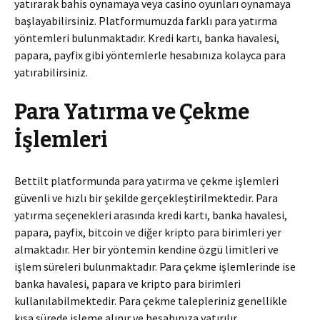
yatırarak bahis oynamaya veya casino oyunları oynamaya
başlayabilirsiniz. Platformumuzda farklı para yatırma
yöntemleri bulunmaktadır. Kredi kartı, banka havalesi,
papara, payfix gibi yöntemlerle hesabınıza kolayca para
yatırabilirsiniz.
Para Yatırma ve Çekme
İşlemleri
Bettilt platformunda para yatırma ve çekme işlemleri
güvenli ve hızlı bir şekilde gerçekleştirilmektedir. Para
yatırma seçenekleri arasında kredi kartı, banka havalesi,
papara, payfix, bitcoin ve diğer kripto para birimleri yer
almaktadır. Her bir yöntemin kendine özgü limitleri ve
işlem süreleri bulunmaktadır. Para çekme işlemlerinde ise
banka havalesi, papara ve kripto para birimleri
kullanılabilmektedir. Para çekme talepleriniz genellikle
kısa sürede işleme alınır ve hesabınıza yatırılır.