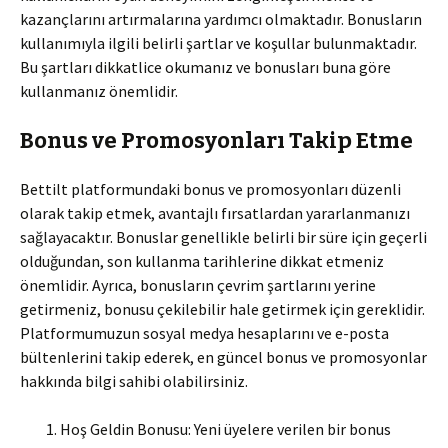
kazançlarını artırmalarına yardımcı olmaktadır. Bonusların
kullanımıyla ilgili belirli şartlar ve koşullar bulunmaktadır.
Bu şartları dikkatlice okumanız ve bonusları buna göre
kullanmanız önemlidir.
Bonus ve Promosyonları Takip Etme
Bettilt platformundaki bonus ve promosyonları düzenli
olarak takip etmek, avantajlı fırsatlardan yararlanmanızı
sağlayacaktır. Bonuslar genellikle belirli bir süre için geçerli
olduğundan, son kullanma tarihlerine dikkat etmeniz
önemlidir. Ayrıca, bonusların çevrim şartlarını yerine
getirmeniz, bonusu çekilebilir hale getirmek için gereklidir.
Platformumuzun sosyal medya hesaplarını ve e-posta
bültenlerini takip ederek, en güncel bonus ve promosyonlar
hakkında bilgi sahibi olabilirsiniz.
Hoş Geldin Bonusu: Yeni üyelere verilen bir bonus