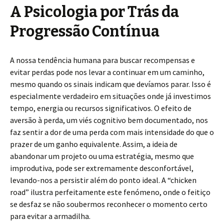
A Psicologia por Trás da
Progressão Contínua
A nossa tendência humana para buscar recompensas e
evitar perdas pode nos levar a continuar em um caminho,
mesmo quando os sinais indicam que devíamos parar. Isso é
especialmente verdadeiro em situações onde já investimos
tempo, energia ou recursos significativos. O efeito de
aversão à perda, um viés cognitivo bem documentado, nos
faz sentir a dor de uma perda com mais intensidade do que o
prazer de um ganho equivalente. Assim, a ideia de
abandonar um projeto ou uma estratégia, mesmo que
improdutiva, pode ser extremamente desconfortável,
levando-nos a persistir além do ponto ideal. A “chicken
road” ilustra perfeitamente este fenómeno, onde o feitiço
se desfaz se não soubermos reconhecer o momento certo
para evitar a armadilha.