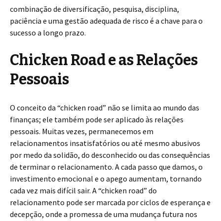
combinação de diversificação, pesquisa, disciplina,
paciência e uma gestão adequada de risco é a chave para o
sucesso a longo prazo.
Chicken Road e as Relações
Pessoais
O conceito da “chicken road” não se limita ao mundo das
finanças; ele também pode ser aplicado às relações
pessoais. Muitas vezes, permanecemos em
relacionamentos insatisfatórios ou até mesmo abusivos
por medo da solidão, do desconhecido ou das consequências
de terminar o relacionamento. A cada passo que damos, o
investimento emocional e o apego aumentam, tornando
cada vez mais difícil sair. A “chicken road” do
relacionamento pode ser marcada por ciclos de esperança e
decepção, onde a promessa de uma mudança futura nos