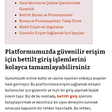
Para Yatırma ve Çekme İşlemlerinde
Güvenlik
Bettilt Bonus ve Promosyonlar
Bonus ve Promosyonları Takip Etme
Mobil Erişim ve Uygulama
Güvenilir Erişim Sağlamak İçin İpuçları
Platformumuzda güvenilir erişim
için bettilt giriş işlemlerini
kolayca tamamlayabilirsiniz
Günümüzde online bahis ve casino oyunları oldukça popüler
hale gelmiştir. Bu platformlara erişim sağlamak isteyen
kullanıcılar için güvenilir ve hızlı bir giriş yapmak büyük
önem taşır. Biz de bu noktada,
bettilt giriş
işlemini
kolaylaştırmak ve kesintisiz bir oyun deneyimi sunmak
amacıyla kapsamlı bir rehber hazırladık. Bu rehber,